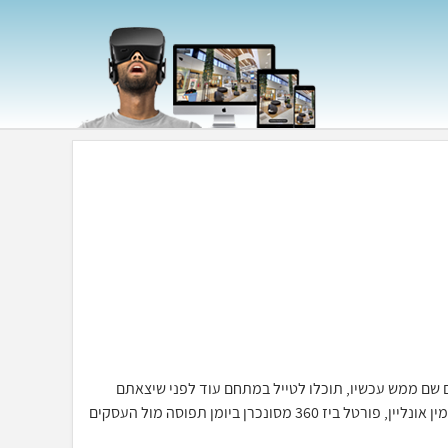
כאילו אתם שם ממש עכשיו, תוכלו לטייל במתחם עוד לפני שיצאתם
מהבית, יחד עם מערכת ההזמנות וחתימה דיגיטלית תוכלו לסייר ולהזמין אונליין, פורטל ביז 360 מסונכרן ביומן תפוסה מול העסקים