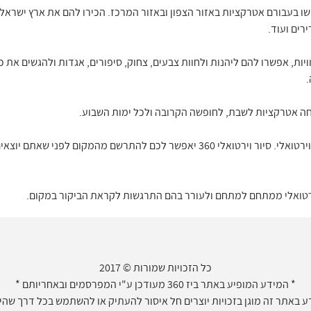
שו בעבורם אטרקציות באזור הצפון ובאזור המרכז. הכירו להם את ארץ ישראל 
רים ועוד.
יות, אפשרו להם ליהנות ולחוות צבעים, צחוק, סיפורים, אגדות ולהגשים את 
ה אטרקציות לשבת, לחופשה הקרובה ולכל ימות השבוע.
האטרקציות והמשחקיות מוצגות בסיור וירטואלי. סיור וירטואלי 360 יאפשר לכם להתר
וירטואלי ממתחם למתחם ולעורר בהם התרגשות לקראת הביקור במקום.
כל הזכויות שמורות © 2017
* המידע המופיע באתר ביז 360 מעודכן ע"י המפרסמים ובאחריותם *
 באתר זה מוגן בזכויות יוצרים חל איסור להעתיק או להשתמש בכל דרך שהיא 