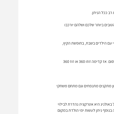
רב ככל הניתן.
ובים ביותר שלכם ושלהם יורכבו
 עם הילדים בשבת, בחופשת הקיץ,
הפתיעו את הילדים עם אטרקציות חדשות ותיהנו כל כך לצפות בהם נהנים, משחקים וצוחקים את אותו צחוק מתוק וקסום. אז קדימה זוזו 360 או זוז 360
ון מתקנים מתנפחים וגם מתחם משחקי
ל באולניג היא אטרקציה נהדרת לבילוי
 בנוסף ניתן לעשות ימי הולדת במקום