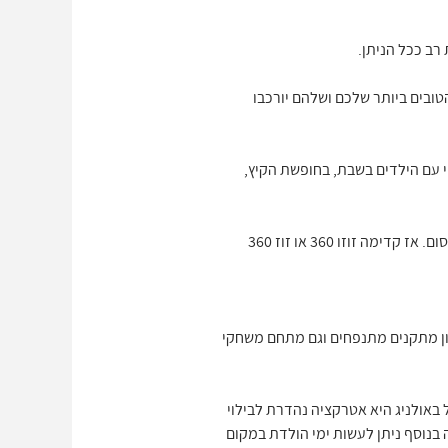
רב ככל הניתן.
ובים ביותר שלכם ושלהם יורכבו
 עם הילדים בשבת, בחופשת הקיץ,
הפתיעו את הילדים עם אטרקציות חדשות ותיהנו כל כך לצפות בהם נהנים, משחקים וצוחקים את אותו צחוק מתוק וקסום. אז קדימה זוזו 360 או זוז 360
ון מתקנים מתנפחים וגם מתחם משחקי
ל באולניג היא אטרקציה נהדרת לבילוי
 בנוסף ניתן לעשות ימי הולדת במקום