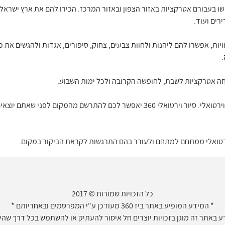
שו בעבורם אטרקציות באזור הצפון ובאזור המרכז. הכירו להם את ארץ ישראל 
רים ועוד.
יות, אפשרו להם ליהנות ולחוות צבעים, צחוק, סיפורים, אגדות ולהגשים את 
ה אטרקציות לשבת, לחופשה הקרובה ולכל ימות השבוע.
האטרקציות והמשחקיות מוצגות בסיור וירטואלי. סיור וירטואלי 360 יאפשר לכם להתר
וירטואלי ממתחם למתחם ולעורר בהם התרגשות לקראת הביקור במקום.
כל הזכויות שמורות © 2017
* המידע המופיע באתר ביז 360 מעודכן ע"י המפרסמים ובאחריותם *
 באתר זה מוגן בזכויות יוצרים חל איסור להעתיק או להשתמש בכל דרך שהיא 