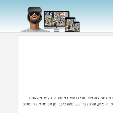
כאילו אתם שם ממש עכשיו, תוכלו לטייל במתחם עוד לפני שיצאתם
מהבית, יחד עם מערכת ההזמנות וחתימה דיגיטלית תוכלו לסייר ולהזמין אונליין, פורטל ביז 360 מסונכרן ביומן תפוסה מול העסקים