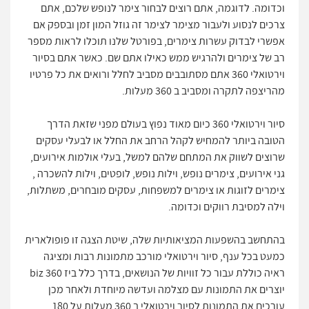
וכדומה. לדוגמה, אתם רוצים לבחור צימר לנופש שלכם, אתם
צרכים לנסוע ולעבור מצימר לצימר זה גוזל המון זמן ובספק אם
אפשרי לבדוק עשרות צימרים, בפורטל שלנו תוכלו לראות מספר
רב של צימרים ולהרגיש ממש כאילו אתם שם. כאשר אתם בסיור
וירטואלי 360 אתם מסתובבים מסביב לחלל ורואים את כל פרטיו
מהריצפה לתקרה ומסביב ב 360 מעלות.
סיור וירטואלי 360 כיום מאוד נפוץ בעולם מפני שזאת הדרך
הטובה ביותר להמחיש לקהל הרחב את החלל או לבעלי עסקים
שרוצים לשווק את המתחם שלהם למשל, בעלי אולמות אירועים,
גני אירועים, צימרים נופש, וילות נופש, לופטים, וילות להשכרה ,
צימרים לזוגות או צימרים למשפחות, עסקים מובחרים, משתלות,
וילה למסיבת רווקים וכדומה.
בהתחשב בהשפעות המציאותיות שלה, שיטת הצגה זו פופולארית
כמעט בכל ענף, סיור וירטואלי מורכב מתמונות רבות ומציגה
ראיה כוללת עבור כל זוויות של הנושאים, בדרך כלל ביז 360 biz
יוצרים את התמונות עם מצלמה ועדשה מיוחדת ולאחר מכן
עורכים את התמונות לסיור וירטואלי ב 360 מעלות על 180