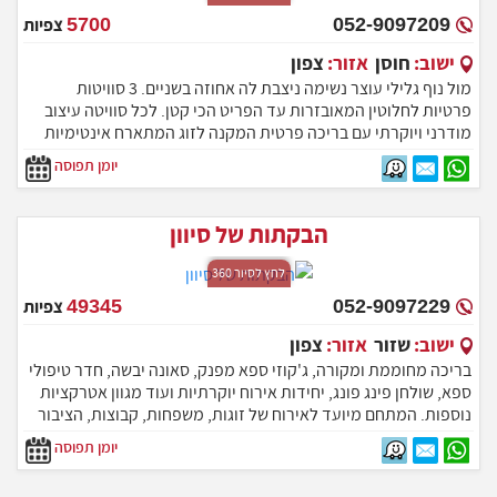
052-9097209
5700
צפיות
ישוב:
חוסן
אזור:
צפון
מול נוף גלילי עוצר נשימה ניצבת לה אחוזה בשניים. 3 סוויטות
פרטיות לחלוטין המאובזרות עד הפריט הכי קטן. לכל סוויטה עיצוב
מודרני ויוקרתי עם בריכה פרטית המקנה לזוג המתארח אינטימיות
ופרטיות מוחלטת. אז אל תתלבטו ותרשו לעצמכם להתפנק בחופשה
יומן תפוסה
בלתי נשכחת שתשאיר לכם טעם של עוד... מיקום
הבקתות של סיוון
לחץ לסיור 360
052-9097229
49345
צפיות
ישוב:
שזור
אזור:
צפון
בריכה מחוממת ומקורה, ג'קוזי ספא מפנק, סאונה יבשה, חדר טיפולי
ספא, שולחן פינג פונג, יחידות אירוח יוקרתיות ועוד מגוון אטרקציות
נוספות. המתחם מיועד לאירוח של זוגות, משפחות, קבוצות, הציבור
הדתי, ימי כיף וערבי גיבוש.
יומן תפוסה