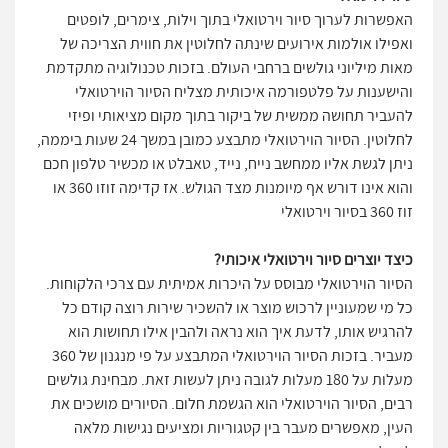
האפשרות לערוך סיור וירטואלי בתוך וילות, צימרים, לופטים
ואפילו אולמות אירועים שינתה לחלוטין את חווית הצריכה של
מאות מיליוני גולשים ברחבי העולם. בזכות טכנולוגיה מתקדמת
והישענות על פלטפורמה איכותית מצליח הסיור הוירטואלי
להעביר תחושה ממשית של ביקור בתוך מקום מציאותי ופיזי
לחלוטין. הסיור הוירטואלי מתבצע כמובן במשך 24 שעות ביממה,
ניתן לגשת אליו ממחשב נייח, נייד, טאבלט או מכשיר טלפון חכם
והוא אינו דורש אף מיומנות מצד הגולש. אז קדימה זוזו 360 או
זוז 360 בסיור וירטואלי
כיצד יוצרים סיור וירטואלי איכותי?
הסיור הוירטואלי מבוסס על היכרות אמיתית עם צרכי הלקוחות.
כל מי שמעוניין לרכוש מוצר או להשכיר שירות רוצה קודם כל
להרגיש אותו, לדעת איך הוא נראה ולהבין אילו תחושות הוא
מעביר. בזכות הסיור הוירטואלי המתבצע על פי מנגנון של 360
מעלות על 180 מעלות לגובה ניתן לעשות זאת. מבחינת גולשים
רבים, הסיור הוירטואלי הוא הגשמת חלום. הסיורים מושכים את
העין, מאפשרים מעבר בין קטגוריות ומציעים נגישות מלאה