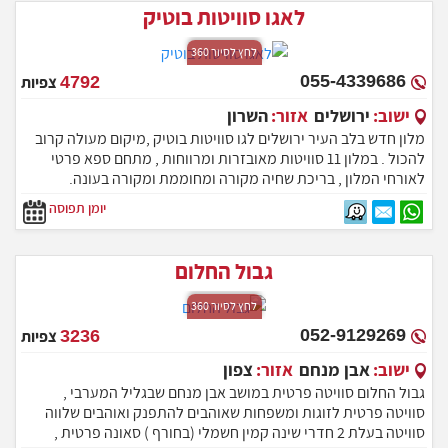
לאגו סוויטות בוטיק
לחץ לסיור 360
055-4339686
4792
צפיות
ישוב:
ירושלים
אזור:
השרון
מלון חדש בלב העיר ירושלים לגו סוויטות בוטיק ,מיקום מעולה קרוב
להכול . במלון 11 סוויטות מאובזרות ומרווחות , מתחם ספא פרטי
לאורחי המלון , בריכת שחיה מקורה ומחוממת ומקורה בעונה.
סוויטות פרטיות עם גקוזי פרטי פרטיות מוחלטת !! המתחם נמצא
יומן תפוסה
קרוב למגוון אטרקציות ירושלמיות.
גבול החלום
לחץ לסיור 360
052-9129269
3236
צפיות
ישוב:
אבן מנחם
אזור:
צפון
גבול החלום סוויטה פרטית במושב אבן מנחם שבגליל המערבי ,
סוויטה פרטית לזוגות ומשפחות שאוהבים להתפנק ואוהבים שלווה
סוויטה בעלת 2 חדרי שינה קמין חשמלי (בחורף ) סאונה פרטית ,