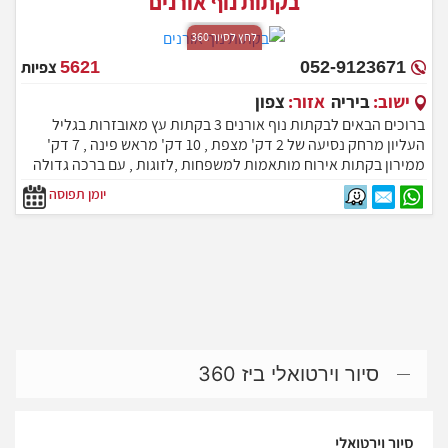
בקתות נוף אורנים
לחץ לסיור 360
052-9123671
5621
צפיות
ישוב:
ביריה
אזור:
צפון
ברוכים הבאים לבקתות נוף אורנים 3 בקתות עץ מאובזרות בגליל
העליון מרחק נסיעה של 2 דק' מצפת , 10 דק' מראש פינה , 7 דק'
ממירון בקתות אירוח מותאמות למשפחות ,לזוגות , עם ברכה גדולה
מפנקת
יומן תפוסה
סיור וירטואלי ביז 360
סיור וירטואלי