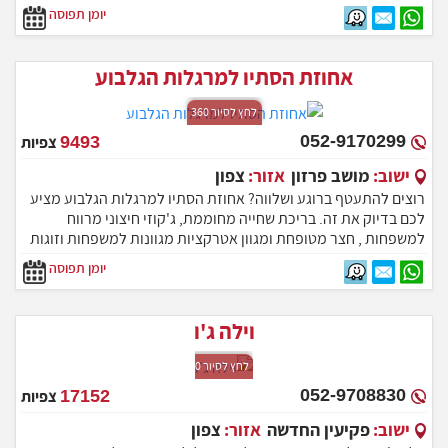
גקו'יזי ספא זוגי , בריכה פרטית , עמדת מנגל BBQ ועוד פינוקים ללא
יומן תפוסה
הפסקה ניתן לארח בסוויטה עד 5 נופשים בהרכב של זוג + 3.
אחוזת הסתיו למרגלות הגלבוע
לחץ לסיור 360
052-9170299
9493
צפיות
ישוב:
מושב פרזון
אזור:
צפון
רוצים להתעטף ברוגע ושלווה? אחוזת הסתיו למרגלות הגלבוע מציע
לכם בדיוק את זה. בריכת שחייה מחוממת, ג'קוזי חיצוני מרווח
למשפחות , חצר מטופחת ומגוון אטרקציות מגוונות למשפחות וזוגות
המתחם בעל 6 יחידות אירוח מיועד לזוגות, משפחות, אירועים
יומן תפוסה
חברתיים , שבת חתן , ימי כיף.
וילה ג'ו
לחץ לסיור 360
052-9708830
17152
צפיות
ישוב:
פקיעין החדשה
אזור:
צפון