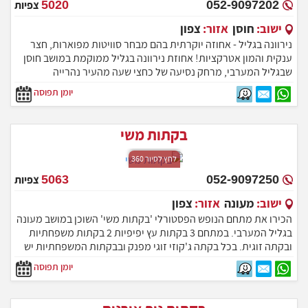
052-9097202
5020
צפיות
ישוב:
חוסן
אזור:
צפון
נירוונה בגליל - אחוזה יוקרתית בהם מבחר סוויטות מפוארות, חצר
ענקית והמון אטרקציות! אחוזת נירוונה בגליל ממוקמת במושב חוסן
שבגליל המערבי, מרחק נסיעה של כחצי שעה מהעיר נהרייה
יומן תפוסה
בקתות משי
לחץ לסיור 360
052-9097250
5063
צפיות
ישוב:
מעונה
אזור:
צפון
הכירו את מתחם הנופש הפסטורלי 'בקתות משי' השוכן במושב מעונה
בגליל המערבי. במתחם 3 בקתות עץ יפיפיות 2 בקתות משפחתיות
ובקתה זוגית. בכל בקתה ג'קוזי זוגי מפנק ובבקתות המשפחתיות יש
חדר ילדים נפרד. חצר מדהימה ומטופחת עם בריכת שחיה, ג'קוזי
יומן תפוסה
ספא, סאונה ועוד. מחכים לארח אתכם ברוחב לב!