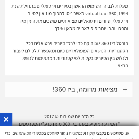
מעלות לגבוה. השימוש הראשון בסיורים וירטואליים בתחילת שנת
1994, virtual tour 360 כאשר ניסו להפוך מוזיאון לסיור
וירטואלי, סיורים וירטואליים מציאותיים מושכים את העין מיד
והפכו יותר ויותר פופולאריים מכאן ואילך.
פורטל ביז 360 biz הוקם כדי לרכז סיורים וירטואלים בכל
הקטגוריות והנושאים הפופולאריים כיום ומאפשרת לכולם לעבור
ולגלוש בין הסיורים בקלות לפי קטגוריות המתאימות לנושא
הרצוי.
מציאות מדומה, ביז 360!
×
כל הזכויות שמורות © 2017
* המידע המופיע באתר ביז 360 מעודכן ע"י המפרסמים
ובאחריותם *
אנו משתמשים בקבצי קוקיז וטכנולוגיות ניטור שיוחסנו במכשירי המשתמשים, כדי
התמונות הסיורים קודי התכנות והמידע באתר זה מוגן