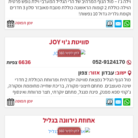
וילה ג'ו – מול הנוף המרהיב של הרי הגליל המערבי וילת נופש פרטית
הוילה כוללת 2 קומות הראשונה כוללת מטבח מאובזר סלון 3 חדרים
וקומת גלריה גדול 10 נפשות!
יומן תפוסה
סוויטת ג'וי JOY
לחץ לסיור 360
052-9124170
6636
צפיות
ישוב:
עבדון
אזור:
צפון
מול הנוף הגליל נמצאת סוויטה יוקרתית ומרווחת הכוללת 2 חדרי
שינה מעוצבים. מתחם חיצוני מקורה, בריכת שחייה מחוממת ומקורה,
ג'קוזי ספא מפנק, פינת מנגל, מתחם יוקרתי, חצר מרווחת ואינסוף
אטרקציות מפנקות נוספות. המתחם המרהיב מותאם לאירוח של
יומן תפוסה
זוגות, משפחות וקבוצות עד כ-10 אנשים.
אחוזת נירוונה בגליל
לחץ לסיור 360