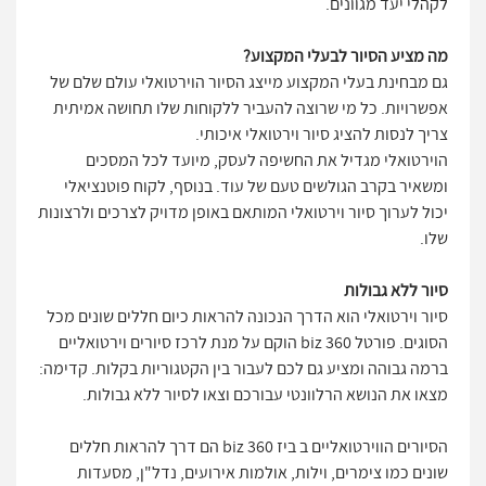
לקהלי יעד מגוונים.
מה מציע הסיור לבעלי המקצוע?
גם מבחינת בעלי המקצוע מייצג הסיור הוירטואלי עולם שלם של
אפשרויות. כל מי שרוצה להעביר ללקוחות שלו תחושה אמיתית
צריך לנסות להציג סיור וירטואלי איכותי.
הוירטואלי מגדיל את החשיפה לעסק, מיועד לכל המסכים
ומשאיר בקרב הגולשים טעם של עוד. בנוסף, לקוח פוטנציאלי
יכול לערוך סיור וירטואלי המותאם באופן מדויק לצרכים ולרצונות
שלו.
סיור ללא גבולות
סיור וירטואלי הוא הדרך הנכונה להראות כיום חללים שונים מכל
הסוגים. פורטל 360 biz הוקם על מנת לרכז סיורים וירטואליים
ברמה גבוהה ומציע גם לכם לעבור בין הקטגוריות בקלות. קדימה:
מצאו את הנושא הרלוונטי עבורכם וצאו לסיור ללא גבולות.
הסיורים הווירטואליים ב ביז 360 biz הם דרך להראות חללים
שונים כמו צימרים, וילות, אולמות אירועים, נדל"ן, מסעדות