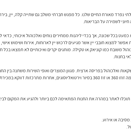
י נפרד מאורח החיים שלנו. כל מפגש חברתי משלב גם שתייה קלה, יין, בירה 
 חיוני לשמירה על הבריאות.
מעט בכל שכונה, אך בכדי ליהנות ממחירים נוחים ואלכוהול איכותי, כדאי לה
פשר למצוא חובבי יין אשר מגיעים לרכוש יין לארוחות, אירוח ושימוש אישי, 
הול משובח כמו קוניאק או טקילה. מותגים יקרים ואיכותיים לא תמצאו בכל ח
י בחנות.
קאות ואלכוהול בפריסה ארצית. מגוון המוצרים ואופי השירות משתנה בין החנוי
ומציעות מבחר גדול של טעמים אז קדימה זוזו 360 או זוז 360 בסיור וירטואליוסוגים, אחרות מ
 תוכלו לאתר במהרה את החנות המתאימה לכם ביותר ולהגיע את המקום לביצ
סיבה או אירוע.
ל.