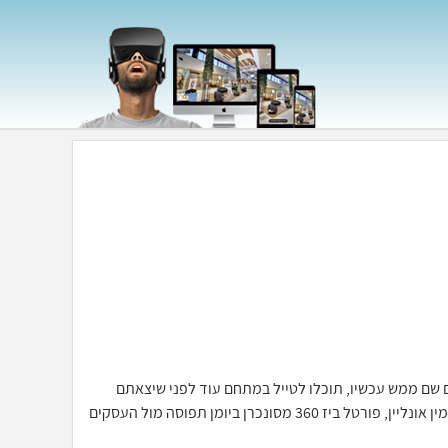
כאילו אתם שם ממש עכשיו, תוכלו לטייל במתחם עוד לפני שיצאתם
מהבית, יחד עם מערכת ההזמנות וחתימה דיגיטלית תוכלו לסייר ולהזמין אונליין, פורטל ביז 360 מסונכרן ביומן תפוסה מול העסקים