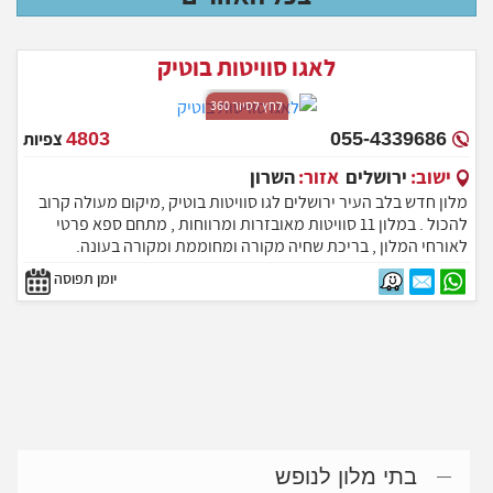
לאגו סוויטות בוטיק
לחץ לסיור 360
055-4339686
4803
צפיות
ישוב:
ירושלים
אזור:
השרון
מלון חדש בלב העיר ירושלים לגו סוויטות בוטיק ,מיקום מעולה קרוב
להכול . במלון 11 סוויטות מאובזרות ומרווחות , מתחם ספא פרטי
לאורחי המלון , בריכת שחיה מקורה ומחוממת ומקורה בעונה.
סוויטות פרטיות עם גקוזי פרטי פרטיות מוחלטת !! המתחם נמצא
יומן תפוסה
קרוב למגוון אטרקציות ירושלמיות.
בתי מלון לנופש