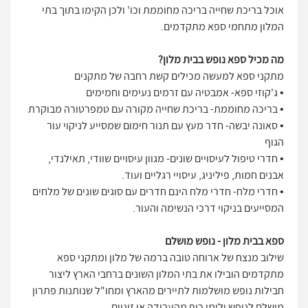
אוכל בריכת שחייה בריכה מחוממת וכו' ולכן הקימו בתוך בתי
המלון מתחמי ספא מתקדמים.
מה מכיל ספא נופש בבית מלון?
מתקני ספא למעשה מכילים קשת רחבה של מתקנים
• ג'קוזי ספא- אמבטיה עם זרמים נעימים וחמימים
• בריכה מחוממת- בריכת שחייה מקורה עם טמפרטורה מבוקרת
• סאונה יבשה- חדר מעץ עם תנור חימום שמסייע לניקוי עור
הגוף
• חדרי טיפול לעיסויים שונים- מגוון עיסויים שוודי, תאילנדי,
אבנים חמות, פיליניג, עיסויי רגליים ועוד.
• חדרי מלח- חדרי מלח הינם חדרים עם סוגים שונים של מלחים
המסייעים בניקוי דרכי הנשימה והעור.
ספא בבית מלון - נופש מושלם
שילוב מנצח של ארוחה טובה ברמה של מלון ומתקני ספא
מתקדמים הובילו את בתי המלון השונים ברחבי הארץ ליצור
חבילות נופש מושלמות לתיירים מהארץ ומחו"ל שנותנות פתרון
מושלם לנופש ולימי כיף מהעבודה או זוגיים.