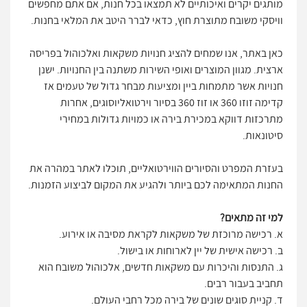
מותגים יקרים ואיכותיים לא תמצאו בכל חנות, אם אתם מחפשים
וויסקי משובח מתוצרת חוץ, כדאי לברר היטב את המלאי בחנות.
כאן באתר, אנו שמחים להציג חנויות משקאות ואלכוהול בפריסה
ארצית. מגוון המוצרים ואופי השירות משתנה בין החנויות. ישנן
חנויות אשר מתמחות ביין ומציעות מבחר גדול של טעמים אז
קדימה זוזו 360 או זוז 360 בסיור וירטואליוסוגים, אחרות
מתרכזות דווקא במכירת בירה או כמויות גדולות במחירי
סיטונאות.
בעזרת המפרט והסיורים הווירטואליים, תוכלו לאתר במהרה את
החנות המתאימה לכם ביותר ולהגיע את המקום לביצוע הזמנות.
למי זה מתאים?
א. רכישה מרוכזת של משקאות לקראת מסיבה או אירוע.
ב. רכישה אישית של יין לארוחות או בישול.
ג. התנסות והיכרות עם משקאות חדשים, אלכוהול משובח הוא
תחביב בעבור רבים.
ד. קניית סוגים שונים של בירה מכל רחבי העולם.