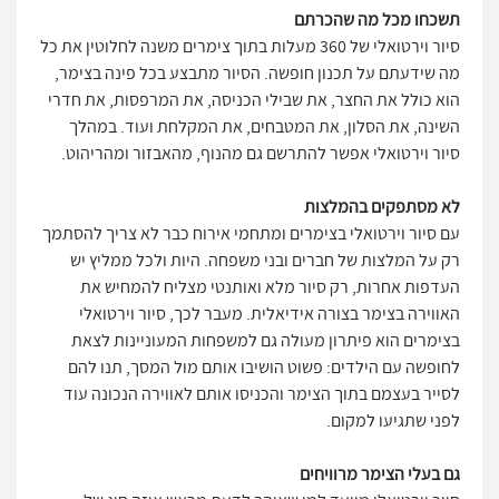
תשכחו מכל מה שהכרתם
סיור וירטואלי של 360 מעלות בתוך צימרים משנה לחלוטין את כל
מה שידעתם על תכנון חופשה. הסיור מתבצע בכל פינה בצימר,
הוא כולל את החצר, את שבילי הכניסה, את המרפסות, את חדרי
השינה, את הסלון, את המטבחים, את המקלחת ועוד. במהלך
סיור וירטואלי אפשר להתרשם גם מהנוף, מהאבזור ומהריהוט.
לא מסתפקים בהמלצות
עם סיור וירטואלי בצימרים ומתחמי אירוח כבר לא צריך להסתמך
רק על המלצות של חברים ובני משפחה. היות ולכל ממליץ יש
העדפות אחרות, רק סיור מלא ואותנטי מצליח להמחיש את
האווירה בצימר בצורה אידיאלית. מעבר לכך, סיור וירטואלי
בצימרים הוא פיתרון מעולה גם למשפחות המעוניינות לצאת
לחופשה עם הילדים: פשוט הושיבו אותם מול המסך, תנו להם
לסייר בעצמם בתוך הצימר והכניסו אותם לאווירה הנכונה עוד
לפני שתגיעו למקום.
גם בעלי הצימר מרוויחים