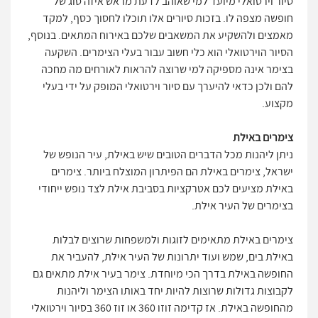
סיור וירטואלי מיועד למי שאוהב לדעת מראש איזה סוג של
חופשה מצפה לו. בזכות סיורים אלו תוכלו לחסוך כסף, למקד
מאמצים ולהשקיע את המשאבים שלכם באירוח המתאים. בנוסף,
הסיור הוירטואלי הוא כלי חשוב עבור בעלי הצימרים. השקעה
בצימר אינה מספיקה למי שרוצה להראות לאורחים מה מחכה
להם ולכן כדאי להיערך עם סיור וירטואלי המופק על ידי בעלי
מקצוע.
צימרים באילת
ניתן ליהנות מכל הדברים הטובים שיש באילת, עיר הנופש של
ישראל, צימרים באילת הם הפיתרון המוצלח ביותר. צימרים
באילת מציעים לכם אטרקציות בסביבת אילת לצד נופש ייחודי
בצימרים של העיר אילת.
צימרים באילת מתאימים לזוגות ולמשפחות שרוצים לבלות
באילת בים, שמש ועוד יתרונות של העיר אילת, להעביר את
החופשה באילת בדרך הכי מיוחדת. צימר בעיר אילת מתאים גם
לקבוצות גדולות שרוצות להיות יחד באותו הצימר וליהנות
מהחופשה באילת. אז קדימה זוזו 360 או זוז 360 בסיור וירטואלי