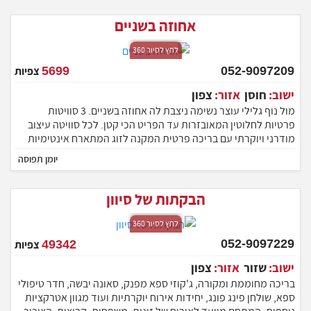
אחוזה בשניים
לחץ לסיור 360
052-9097209
5699
צפיות
ישוב:
חוסן
אזור:
צפון
מול נוף גלילי עוצר נשימה ניצבת לה אחוזה בשניים. 3 סוויטות
פרטיות לחלוטין המאובזרות עד הפריט הכי קטן. לכל סוויטה עיצוב
מודרני ויוקרתי עם בריכה פרטית המקנה לזוג המתארח אינטימיות
ופרטיות מוחלטת. אז אל תתלבטו ותרשו לעצמכם להתפנק בחופשה
יומן תפוסה
בלתי נשכחת שתשאיר לכם טעם של עוד... מיקום
הבקתות של סיוון
לחץ לסיור 360
052-9097229
49342
צפיות
ישוב:
שזור
אזור:
צפון
בריכה מחוממת ומקורה, ג'קוזי ספא מפנק, סאונה יבשה, חדר טיפולי
ספא, שולחן פינג פונג, יחידות אירוח יוקרתיות ועוד מגוון אטרקציות