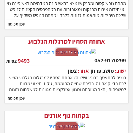
ישוב:
ראש פינה
אזור:
צפון
מתחם נופש קסום ומפנק שנמצא בראש פינה המדהימה ראש פינת נוי
. 3 יחידות אירוח מפנקות ומאובזרות עם כל הפרטים הקטנים לנופש
שלכם היחידות מותאמות לזוגות בלבד ! מתחם הנופש משקיף על
נופים יפייפים של כנרת ורמת הגולן באזור קיים מסעדות משובחות
יומן תפוסה
רבות, אטרקציות ומסלולי טיול.
אחוזת הסתיו למרגלות הגלבוע
לחץ לסיור 360
052-9170299
9493
צפיות
ישוב:
מושב פרזון
אזור:
צפון
רוצים להתעטף ברוגע ושלווה? אחוזת הסתיו למרגלות הגלבוע מציע
לכם בדיוק את זה. בריכת שחייה מחוממת, ג'קוזי חיצוני מרווח
למשפחות , חצר מטופחת ומגוון אטרקציות מגוונות למשפחות וזוגות
המתחם בעל 6 יחידות אירוח מיועד לזוגות, משפחות, אירועים
יומן תפוסה
חברתיים , שבת חתן , ימי כיף.
בקתות נוף אורנים
לחץ לסיור 360