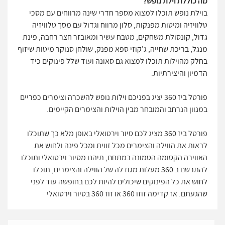
מה כוללת וילת נופש?
בוילת נופש תוכלו למצוא מספר חדרי שינה מרווחים עם מסכי
טלוויזיה ומיטות מפנקות, סלון מרווח וגדול עם מסך טלוויזיה
גדול, קונסולת משחקים, מטבח עשיר ומאובזר חצר רחבה, פינת
מנגל, בריכת שחייה, ג'קוזי ספא מפנק, שולחן סנוקר מיטות שיזוף
בחלק מהוילות תוכלו למצוא גם סאונה ועוד שלל פינוקים כיד
הדמיון והיצירתיות.
פורטל ביז 360 יציג בפניכם וילות נופש להשכרה וצימרים כפריים
במגוון הנרחב והמובחר מבין הוילות והצימרים הקיימים.
פורטל ביז 360 מציג לכם סיור וירטואלי באופן מלא כך שתוכלו
לראות את הווילה והצימרים מכל זווית ומכל פינה ולחוש את
האווירה הקסומה הטמונה במתחם, תיהנו מסיור וירטואלי ותוכלו
להתרשם ב 360 מעלות מגודלה של הווילה והצימרים, תוכלו
לחוש את כל הפינוקים שיכולים להיות לכם בחופשה עוד לפני
שהגעתם. אז קדימה זוזו 360 או זוז 360 בסיור וירטואלי