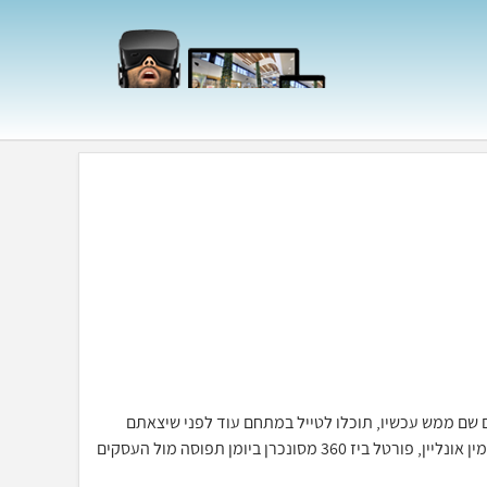
כאילו אתם שם ממש עכשיו, תוכלו לטייל במתחם עוד לפני שיצאתם
מהבית, יחד עם מערכת ההזמנות וחתימה דיגיטלית תוכלו לסייר ולהזמין אונליין, פורטל ביז 360 מסונכרן ביומן תפוסה מול העסקים