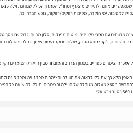
ו לזוגות, וילת נופש יכולה להיות פתרון מושלם למי שאוהב אינטימיות עם
 אינטימי ודי חופשי לטיולים ולו'ז אישי כרצון הנופשים, וכמובן גמישות בכל 
ים שמאפשרים מענה לתיירים מהארץ ומחו"ל הפתרון הכולל שנותנת וילה כזאת 
ילו למסיבות ימי הולדת, מסיבות רווקים/רווקות, נופש חברה וכו'.
נה מרווחים עם מסכי טלוויזיה ומיטות מפנקות, סלון מרווח וגדול עם מסך טל
ריכת שחייה, ג'קוזי ספא מפנק, שולחן סנוקר מיטות שיזוף בחלק מהוילות תוכ
יור וירטואלי באופן מלא כך שתוכלו לראות את הווילה והצימרים מכל זווית ומכל פינה
במתחם, תיהנו מסיור וירטואלי ותוכלו להתרשם ב 360 מעלות מגודלה של הווילה והצימרים, תוכל