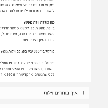
נופש ללא צימרים שמיועדות למשפחות א
המוני אנשים בבית מלון.
הפתרון של וילות נופש הינו פתרון מפנק
ישנן וילות נופש רבות& וצימרים כפרי
למשפחות מרובות ילדים או לזוגות או אפ
מה כוללת וילת נופש?
בוילת נופש תוכלו למצוא מספר חדרי שי
עשיר ומאובזר חצר רחבה, פינת מנגל, ב
כיד הדמיון והיצירתיות.
פורטל ביז 360 יציג בפניכם וילות נופש להשכרה וצימרים כפריים במגוון הנרחב והמובחר מבין הוילות והצימרים הקיימים.
פורטל ביז 360 מציג לכם ס
לפני שהגעתם. אז קדימה זוזו 360 או זוז 360 בסיור וירטואלי