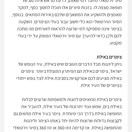
סיור וירטואלי מיועד למי שאוהב לדעת מראש איזה סוג של
חופשה מצפה לו. בזכות סיורים אלו תוכלו לחסוך כסף, למקד
מאמצים ולהשקיע את המשאבים שלכם באירוח המתאים. בנוסף,
הסיור הוירטואלי הוא כלי חשוב עבור בעלי הצימרים. השקעה
בצימר אינה מספיקה למי שרוצה להראות לאורחים מה מחכה
להם ולכן כדאי להיערך עם סיור וירטואלי המופק על ידי בעלי
מקצוע.
צימרים באילת
ניתן ליהנות מכל הדברים הטובים שיש באילת, עיר הנופש של
ישראל, צימרים באילת הם הפיתרון המוצלח ביותר. צימרים
באילת מציעים לכם אטרקציות בסביבת אילת לצד נופש ייחודי
בצימרים של העיר אילת.
צימרים באילת מתאימים לזוגות ולמשפחות שרוצים לבלות
באילת בים, שמש ועוד יתרונות של העיר אילת, להעביר את
החופשה באילת בדרך הכי מיוחדת. צימר בעיר אילת מתאים גם
לקבוצות גדולות שרוצות להיות יחד באותו הצימר וליהנות
מהחופשה באילת. אז קדימה זוזו 360 או זוז 360 בסיור וירטואלי