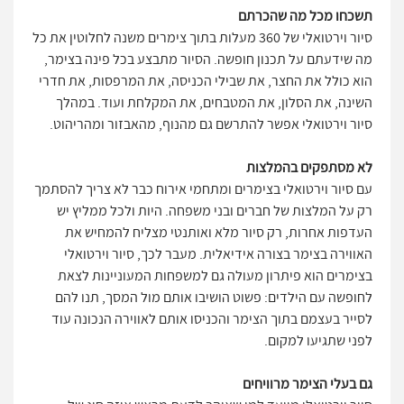
תשכחו מכל מה שהכרתם
סיור וירטואלי של 360 מעלות בתוך צימרים משנה לחלוטין את כל
מה שידעתם על תכנון חופשה. הסיור מתבצע בכל פינה בצימר,
הוא כולל את החצר, את שבילי הכניסה, את המרפסות, את חדרי
השינה, את הסלון, את המטבחים, את המקלחת ועוד. במהלך
סיור וירטואלי אפשר להתרשם גם מהנוף, מהאבזור ומהריהוט.
לא מסתפקים בהמלצות
עם סיור וירטואלי בצימרים ומתחמי אירוח כבר לא צריך להסתמך
רק על המלצות של חברים ובני משפחה. היות ולכל ממליץ יש
העדפות אחרות, רק סיור מלא ואותנטי מצליח להמחיש את
האווירה בצימר בצורה אידיאלית. מעבר לכך, סיור וירטואלי
בצימרים הוא פיתרון מעולה גם למשפחות המעוניינות לצאת
לחופשה עם הילדים: פשוט הושיבו אותם מול המסך, תנו להם
לסייר בעצמם בתוך הצימר והכניסו אותם לאווירה הנכונה עוד
לפני שתגיעו למקום.
גם בעלי הצימר מרוויחים