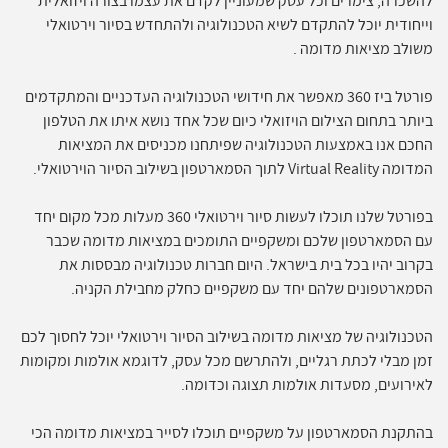
להשכרה, צימרים וכל עסק שמעוניין לקדם את עצמו בצורה ויזואלית
וייחודית יוכל להתקדם לשיא הטכנולוגיה ולהתחדש בסיור וירטואלי
משולב מציאות מדומה .
פורטל ביז 360 מאפשר את חידושי הטכנולוגיה העדכניים והמתקדמים
ביותר בתחום הצילום הויזואלי כיום שכל אחד נושא איתו את הטלפון
החכם אנו באמצעות הטכנולוגיה שפיתחנו מכניסים את המציאות
המדומה Virtual Reality לתוך הסמארטפון בשילוב הסיור הוירטואלי.
בפורטל שלנו תוכלו לעשות סיור וירטואלי 360 מעלות מכל מקום יחד
עם הסמארטפון שלכם ומשקפיים התומכים במציאות מדומה שכבר
בקרוב יהיו בכל בית בישראל. היום חברות טכנולוגיה מבססות את
הסמארטפונים שלהם יחד עם משקפיים כחלק מחבילת הקניה.
הטכנולוגיה של מציאות מדומה בשילוב הסיור וירטואלי יוכל לחסוך לכם
זמן מבלי לכתת רגליים, ולהתרשם מכל עסק, לדוגמא אולמות ומקומות
לאירועים, מסעדות אולמות תצוגה וכדומה.
בהתקנת הסמארטפון על משקפיים תוכלו לסייר במציאות מדומה הכי