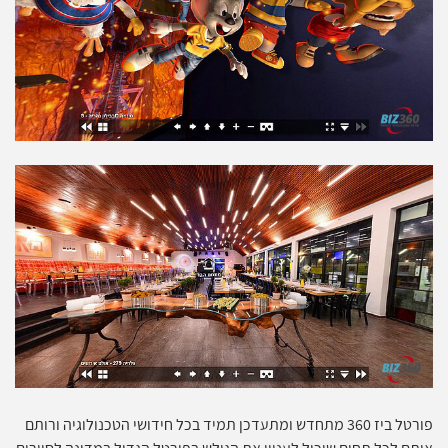
פורטל ביז 360 מתחדש ומתעדכן תמיד בכל חידושי הטכנולוגיה ורותם