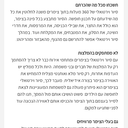
תשכחו מכל מה שהכרתם
סיור וירטואלי של 360 מעלות בתוך צימרים משנה לחלוטין את כל
מה שידעתם על תכנון חופשה. הסיור מתבצע בכל פינה בצימר,
הוא כולל את החצר, את שבילי הכניסה, את המרפסות, את חדרי
השינה, את הסלון, את המטבחים, את המקלחת ועוד. במהלך
סיור וירטואלי אפשר להתרשם גם מהנוף, מהאבזור ומהריהוט.
לא מסתפקים בהמלצות
עם סיור וירטואלי בצימרים ומתחמי אירוח כבר לא צריך להסתמך
רק על המלצות של חברים ובני משפחה. היות ולכל ממליץ יש
העדפות אחרות, רק סיור מלא ואותנטי מצליח להמחיש את
האווירה בצימר בצורה אידיאלית. מעבר לכך, סיור וירטואלי
בצימרים הוא פיתרון מעולה גם למשפחות המעוניינות לצאת
לחופשה עם הילדים: פשוט הושיבו אותם מול המסך, תנו להם
לסייר בעצמם בתוך הצימר והכניסו אותם לאווירה הנכונה עוד
לפני שתגיעו למקום.
גם בעלי הצימר מרוויחים