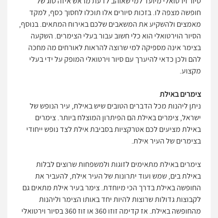
סיור וירטואלי מיועד למי שאוהב לדעת מראש איזה סוג של
חופשה מצפה לו. בזכות סיורים אלו תוכלו לחסוך כסף, למקד
מאמצים ולהשקיע את המשאבים שלכם באירוח המתאים. בנוסף,
הסיור הוירטואלי הוא כלי חשוב עבור בעלי הצימרים. השקעה
בצימר אינה מספיקה למי שרוצה להראות לאורחים מה מחכה
להם ולכן כדאי להיערך עם סיור וירטואלי המופק על ידי בעלי
מקצוע.
צימרים באילת
ניתן ליהנות מכל הדברים הטובים שיש באילת, עיר הנופש של
ישראל, צימרים באילת הם הפיתרון המוצלח ביותר. צימרים
באילת מציעים לכם אטרקציות בסביבת אילת לצד נופש ייחודי
בצימרים של העיר אילת.
צימרים באילת מתאימים לזוגות ולמשפחות שרוצים לבלות
באילת בים, שמש ועוד יתרונות של העיר אילת, להעביר את
החופשה באילת בדרך הכי מיוחדת. צימר בעיר אילת מתאים גם
לקבוצות גדולות שרוצות להיות יחד באותו הצימר וליהנות
מהחופשה באילת. אז קדימה זוזו 360 או זוז 360 בסיור וירטואלי