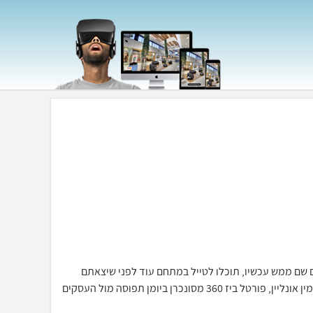
כאילו אתם שם ממש עכשיו, תוכלו לטייל במתחם עוד לפני שיצאתם
מהבית, יחד עם מערכת ההזמנות וחתימה דיגיטלית תוכלו לסייר ולהזמין אונליין, פורטל ביז 360 מסונכרן ביומן תפוסה מול העסקים