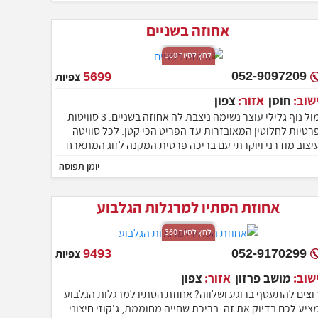
אחוזה בשניים
לחץ לסיור 360
052-9097209
5699
צפיות
ישוב:
חוסן
אזור:
צפון
מול נוף גלילי עוצר נשימה ניצבת לה אחוזה בשניים. 3 סוויטות
רטיות לחלוטין המאובזרות עד הפריט הכי קטן. לכל סוויטה
יצוב מודרני ויוקרתי עם בריכה פרטית המקנה לזוג המתארח
ינטימיות ופרטיות מוחלטת. אז אל תתלבטו ותרשו לעצמכם
יומן תפוסה
התפנק בחופשה בלתי נשכחת שתשאיר לכם טעם של עוד...
יקום
אחוזת הסתיו למרגלות הגלבוע
לחץ לסיור 360
052-9170299
9493
צפיות
ישוב:
מושב פרזון
אזור:
צפון
וצים להתעטף ברוגע ושלווה? אחוזת הסתיו למרגלות הגלבוע
ציע לכם בדיוק את זה. בריכת שחייה מחוממת, ג'קוזי חיצוני