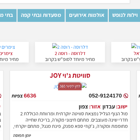
וילות לנופש
אולמות אירועים
מסעדות ובתי קפה
בתי מל
אל
דלרוסה - רוסה 2
צימרים
"ש בקרוב
מחיר מיוחד לסופ"ש בקרוב
מחיר מיוח
סוויטת ג'וי JOY
לחץ לסיור 360
052-9124170
6636
צפיות
ישוב:
עבדון
אזור:
צפון
מול הנוף הגליל נמצאת סוויטה יוקרתית ומרווחת הכוללת 2
חדרי שינה מעוצבים. מתחם חיצוני מקורה, בריכת שחייה
מחוממת ומקורה, ג'קוזי ספא מפנק, פינת מנגל, מתחם יוקרתי,
חצר מרווחת ואינסוף אטרקציות מפנקות נוספות. המתחם
ע
יומן תפוסה
המרהיב מותאם לאירוח של זוגות, משפחות וקבוצות עד כ-10