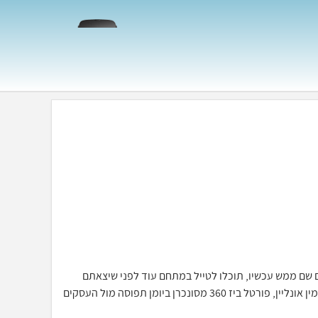
כאילו אתם שם ממש עכשיו, תוכלו לטייל במתחם עוד לפני שיצאתם
מהבית, יחד עם מערכת ההזמנות וחתימה דיגיטלית תוכלו לסייר ולהזמין אונליין, פורטל ביז 360 מסונכרן ביומן תפוסה מול העסקים