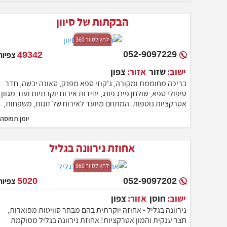
הבקתות של סיוון
לחץ לסיור 360
052-9097229
49342
צפיות
ישוב:
שזור
אזור:
צפון
בריכה מחוממת ומקורה, ג'קוזי ספא מפנק, סאונה יבשה, חדר
טיפולי ספא, שולחן פינג פונג, יחידות אירוח יוקרתיות ועוד מגוון
אטרקציות נוספות. המתחם מיועד לאירוח של זוגות, משפחות,
קבוצות, הציבור הדתי, ימי כיף וערבי גיבוש.
יומן תפוסה
אחוזת נירוונה בגליל
לחץ לסיור 360
052-9097202
5020
צפיות
ישוב:
חוסן
אזור:
צפון
נירוונה בגליל - אחוזה יוקרתית בהם מבחר סוויטות מפוארות,
חצר ענקית והמון אטרקציות! אחוזת נירוונה בגליל ממוקמת