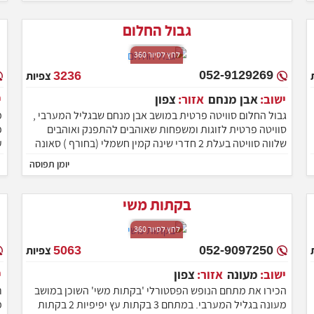
אנשים.
גבול החלום
לחץ לסיור 360
052-9129269
3236
צפיות
ישוב:
אבן מנחם
אזור:
צפון
גבול החלום סוויטה פרטית במושב אבן מנחם שבגליל המערבי ,
סוויטה פרטית לזוגות ומשפחות שאוהבים להתפנק ואוהבים
פ
שלווה סוויטה בעלת 2 חדרי שינה קמין חשמלי (בחורף ) סאונה
ע
פרטית , גקו'יזי ספא זוגי , בריכה פרטית , עמדת מנגל BBQ
א
יומן תפוסה
ועוד פינוקים ללא הפסקה ניתן לארח בסוויטה עד 5 נופשים
ל
בהרכב של זוג + 3.
מ
בקתות משי
לחץ לסיור 360
052-9097250
5063
צפיות
ישוב:
מעונה
אזור:
צפון
הכירו את מתחם הנופש הפסטורלי 'בקתות משי' השוכן במושב
ר
מעונה בגליל המערבי. במתחם 3 בקתות עץ יפיפיות 2 בקתות
מ