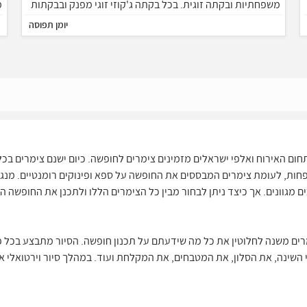
משפחתיות ובקתה זוגית. בכל בקתה ג'קוזי זוגי מפנק ובבקתות
מ
המשפחתיות יש חדר ילדים נפרד. חצר מדהימה ומטופחת עם
יומן תפוסה
בריכת שחיה, ג'קוזי ספא, סאונה ועוד. מחכים לארח אתכם
מ
ברוחב לב!
ם האירוח ואלפי ישראלים מזמינים צימרים לחופשה. כיום ישנם צימרים בכל
חות, לעומת צימרים המבססים את החופשה על ספא ופינוקים רומנטיים. מנגד
כים מגוונים. אך כיצד ניתן לבחור מבין כל הצימרים הללו ולתכנן את החופשה