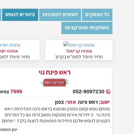
כל העסקים
לופטים למסיבות
צימרים לנופש
משחקיות ואטרקציות
אחוזת קריסטל
אחוזת ישר
מחיר מיוחד לסופ"ש בקרוב
מחיר מיוחד לסופ
ראש פינת נוי
לחץ לסיור 360
052-9097230
7999
צפיות
ישוב:
ראש פינה
אזור:
צפון
מתחם נופש קסום ומפנק שנמצא בראש פינה המדהימה ראש
פינת נוי . 3 יחידות אירוח מפנקות ומאובזרות עם כל הפרטים
הקטנים לנופש שלכם היחידות מותאמות לזוגות בלבד ! מתחם
הנופש משקיף על נופים יפייפים של כנרת ורמת הגולן באזור
יומן תפוסה
קיים מסעדות משובחות רבות, אטרקציות ומסלולי טיול.