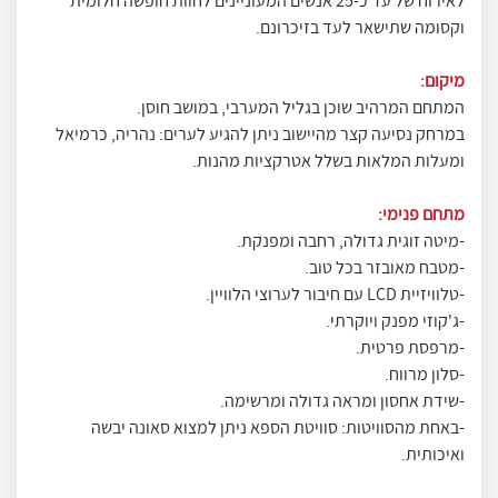
לאירוח של עד כ-25 אנשים המעוניינים לחוות חופשה חלומית
וקסומה שתישאר לעד בזיכרונם.
מיקום:
המתחם המרהיב שוכן בגליל המערבי, במושב חוסן.
במרחק נסיעה קצר מהיישוב ניתן להגיע לערים: נהריה, כרמיאל
ומעלות המלאות בשלל אטרקציות מהנות.
מתחם פנימי:
-מיטה זוגית גדולה, רחבה ומפנקת.
-מטבח מאובזר בכל טוב.
-טלוויזיית LCD עם חיבור לערוצי הלוויין.
-ג'קוזי מפנק ויוקרתי.
-מרפסת פרטית.
-סלון מרווח.
-שידת אחסון ומראה גדולה ומרשימה.
-באחת מהסוויטות: סוויטת הספא ניתן למצוא סאונה יבשה
ואיכותית.