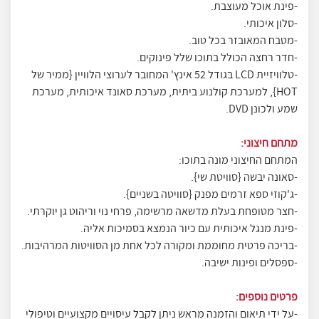
-פינת אוכל מעוצבת.
-סלון איכותי.
-מטבח המאובזר בכל טוב.
-חדר רחצה הכולל בתוכו שלל פינוקים.
-טלוויזיית LCD בגודל 52 אינץ' המחובר לערוצי הלוויין {ממיר של
HOT}, למערכת קולנוע ביתית, מערכת סאונד איכותית, מערכת
שמע ולכונן DVD.
מתחם חיצוני:
המתחם החיצוני מונה בתוכו:
-סאונה יבשה {סוויטת שי}.
-ג'קוזי ספא זרמים מפנק {סוויטה בשניים}.
-חצר מטופחת בעלת מדשאה מרשימה, פרחי נוי וריהוט גן יוקרתי.
-פינת מנגל איכותית עם כיור הנמצא בסמיכות אליה.
-בריכה פרטית מחוממת ומקורה לכל אחת מן הסוויטות המרהיבות.
-ספסלים ופינות ישיבה.
פרטים נוספים:
-על ידי תיאום והזמנה מראש ניתן לקבל עיסויים מקצועיים וטיפולי