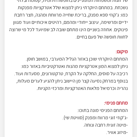
של זוגות ומשפחות המעוניינים בחופשה חלומית, קסומה ובלתי
נשכחת. במתחם היוקרתי ניתן למצוא שלל אטרקציות מפנקות
כמו: ג'קוזי ספא מפנק, בריכת שחייה מרווחת ומהנה, חצר רחבת
ידיים ומרשימה, עיצוב ייחודי ומהמם, רהיטים איכותיים ועוד מגוון
פינוקים. אחוזה בשניים הינו מתחם שובה לב שמיועד לכל מי שרוצה
לחוות חופשה של פעם בחיים.
מיקום:
המתחם היוקרתי שוכן באזור הגליל המערבי, במושב חוסן.
ניתן למצוא המון אטרקציות מהנות ואטרקטיביות באזור כמו:
רכיבה על סוסים, החלקה על הקרח, טרקטורונים, מסעדות ועוד.
בנוסף במרחק נסיעה קצר מן היישוב ניתן להגיע לערים מעלות,
נהריה וכרמיאל מלאות האטרקציות ומרכזי הקניות.
מתחם פנימי:
המתחם הפנימי מונה בתוכו:
-ג'קוזי זוגי מרווח ומפנק {סוויטת שי}.
-מיטה זוגית רחבה ונוחה.
-מיזוג אוויר.