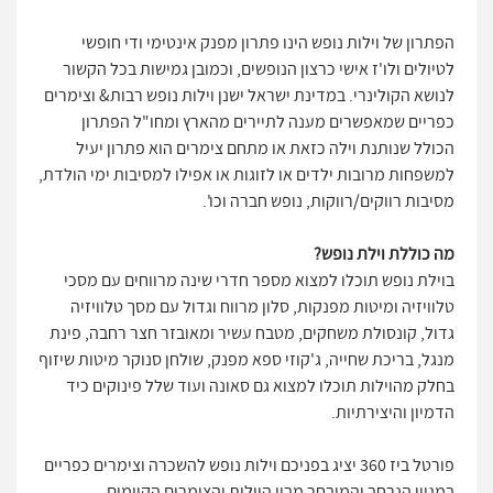
הפתרון של וילות נופש הינו פתרון מפנק אינטימי ודי חופשי
לטיולים ולו'ז אישי כרצון הנופשים, וכמובן גמישות בכל הקשור
לנושא הקולינרי. במדינת ישראל ישנן וילות נופש רבות& וצימרים
כפריים שמאפשרים מענה לתיירים מהארץ ומחו"ל הפתרון
הכולל שנותנת וילה כזאת או מתחם צימרים הוא פתרון יעיל
למשפחות מרובות ילדים או לזוגות או אפילו למסיבות ימי הולדת,
מסיבות רווקים/רווקות, נופש חברה וכו'.
מה כוללת וילת נופש?
בוילת נופש תוכלו למצוא מספר חדרי שינה מרווחים עם מסכי
טלוויזיה ומיטות מפנקות, סלון מרווח וגדול עם מסך טלוויזיה
גדול, קונסולת משחקים, מטבח עשיר ומאובזר חצר רחבה, פינת
מנגל, בריכת שחייה, ג'קוזי ספא מפנק, שולחן סנוקר מיטות שיזוף
בחלק מהוילות תוכלו למצוא גם סאונה ועוד שלל פינוקים כיד
הדמיון והיצירתיות.
פורטל ביז 360 יציג בפניכם וילות נופש להשכרה וצימרים כפריים
במגוון הנרחב והמובחר מבין הוילות והצימרים הקיימים.