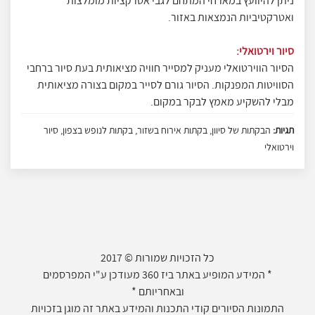
ניתן להיוועץ במארחי המתחם לגבי אטרקציות מומלצות
ואטרקטיביות הנמצאות באזור.
סיור וירטואלי:
הסיור הווירטואלי מעניק למסייר חוויה מציאותית בעת סיור ברחבי
הסוויטות המפנקות. הסיור גורם לסייר במקום בצורה מציאותית
מבלי להשקיע מאמץ לבקר במקום.
תגיות:
הבקתות של סיוון, בקתות אירוח בשזור, בקתות לנופש בצפון, סיור
וירטואלי
כל הזכויות שמורות © 2017
* המידע המופיע באתר ביז 360 מעודכן ע"י המפרסמים
ובאחריותם *
התמונות הסיורים קודי התכנות והמידע באתר זה מוגן בזכויות