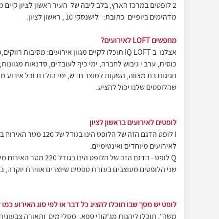
מדהימים ביופיים כתובת: לישנסקי 10 , ראשון לציון.
מחפשים LOFT לאירועים?
אצלנו ב IQ LOFT תוכלו לקיים מגוון אירועים: מסיבות 
כוסית, ערב י גיבוש לחברה, ימי כיף לעובדים, סדנאות מגוונות, 
חגיגות בת מצווה, השקות למוצר חדש, ימי הולדת וכל אירוע מי
שהלופטים שלנו יכול להציע.
לופטים לאירועים בראשון לציון
לאירועים מיוחדים ואינטימיים.
Q לופט - הדגם הזה של הלופט הינו בגודל 220 מטר האירוח מיועד לאירועים עד -100 איש.
שני הלופטים מעוצבים בעזרת טפטים שיוצרים אווירת יוקרה, ב
לופט יש מסך שבו תוכלו להציג כל דבר או לפי סוג האירוע כמו 
משה". תוכלו ליהנות מג'קוזי ספא, מפלי מים ותאורה צבעונית