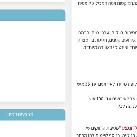
2 לופטים במרכז הארץ, בלב ליבה של העיר ראשון לציון קיים מתחם קסום ויפה המכיל 2 לופטים
רווקים,מסיבות רווקות, ערבי צוות, הרמת
אירועים קטנים, חגיגות בר מצווה,
וחד ואינטימי באווירה מיוחדת
I לופט הדגם הזה של הלופט הינו בגודל של 120 מטר האירוח בלופט מיועד לאירועים עד 35 איש
כניסה לכל
מבצעים חמים
לדוגמא:
"מסיבת הרווקים של
 פנימית, בנוסף קיימות להן מבחר