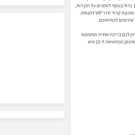
 גדול בנוסף למסכים על הקירות,
מערכת הגברה, בר ישיבה יוקרתי+ כיסאות הכולל בתוכו מקרר ומכונת קרח' חדר VIP למנוחה,
שירותים לנוחיותכם.
B צליית בשר על האש. ב-Q לופט תמתין לכם בריכת שחייה מחוממת