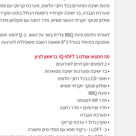
פינות ישיבה הפזורים בכל רחבי הלופט, מערכת קריוקי עם מסך
שולחן סנוקר יוקרתי העשוי משיש, חדר רחצה עם מקלחון וחדר 
לאורחי הלופט פינת BQ
ומפנקת במיוחד בגודל 3*8 וסאונה רטובה משוכללת להרגעה ופינוק המתאימה ל-15 איש.
מה תמצאו אצלנו ב IQ-lOFT בראשון לציון
• 2 לופטים יוקרתיים לאירועים
• בר ישיבה ומערכות ישיבה מפוארות
• מסכי LCD בכל רחבי הלופט
• שולחן סנוקר יוקרתי משיש
• פינת BBQ
• חדר VIP למנוחה
• חדר שירותים + חדר רחצה
• מערכת הגברה
• מקרן גדול + ערכת קריוקי
• ב- I LOFT - ג'קוזי ספא עם מפלי מים ותאורה