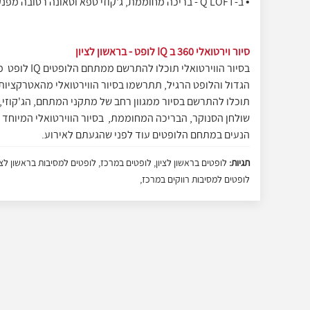
• ב-Q LOFT - בריכה מחוממת, ג'קוזי ספא וסאונה רטובה מפנקת
סיור וירטואלי 360 ב IQ לופט - בראשון לציון
בסיור הווירטואלי
הגדול והלופט הרגיל, תתרשמו בסיור הווירטואלי מהאטרקציות
תוכלו להתרשם בסיור ממגוון רחב של מתקני המתחם, הג'קוזי,
שולחן הסנוקר, הבריכה המחוממת, בסיור הווירטואלי המיוחד
הנעים במתחם הלופטים עוד לפני שהגעתם לאירוע.
תגיות:
לופטים למסיבות רווקים במרכז,